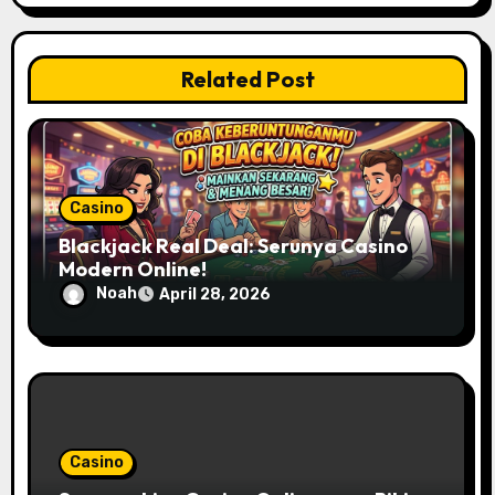
a
t
Related Post
i
o
n
Casino
Blackjack Real Deal: Serunya Casino
Modern Online!
Noah
April 28, 2026
Casino