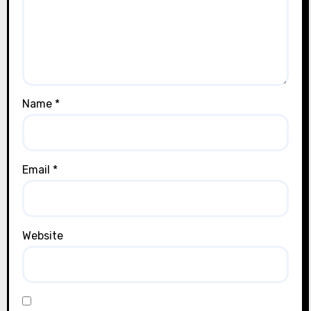
Name
*
Email
*
Website