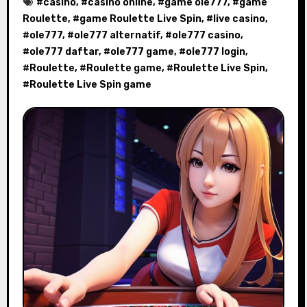
#
casino
, #
casino online
, #
game ole777
, #
game
Roulette
, #
game Roulette Live Spin
, #
live casino
,
#
ole777
, #
ole777 alternatif
, #
ole777 casino
,
#
ole777 daftar
, #
ole777 game
, #
ole777 login
,
#
Roulette
, #
Roulette game
, #
Roulette Live Spin
,
#
Roulette Live Spin game