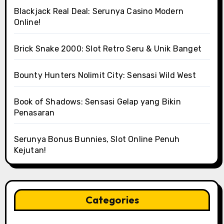
Blackjack Real Deal: Serunya Casino Modern
Online!
Brick Snake 2000: Slot Retro Seru & Unik Banget
Bounty Hunters Nolimit City: Sensasi Wild West
Book of Shadows: Sensasi Gelap yang Bikin
Penasaran
Serunya Bonus Bunnies, Slot Online Penuh
Kejutan!
Categories