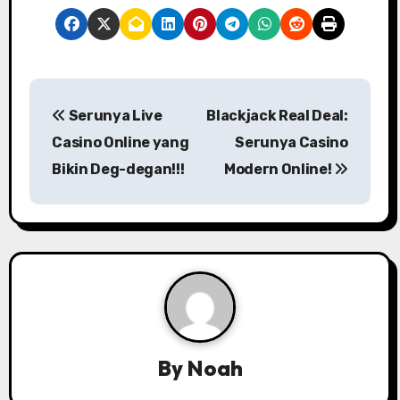
P
Serunya Live
Blackjack Real Deal:
o
Casino Online yang
Serunya Casino
s
Bikin Deg-degan!!!
Modern Online!
t
n
a
v
i
By
Noah
g