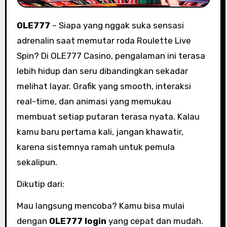
OLE777
– Siapa yang nggak suka sensasi
adrenalin saat memutar roda Roulette Live
Spin? Di OLE777 Casino, pengalaman ini terasa
lebih hidup dan seru dibandingkan sekadar
melihat layar. Grafik yang smooth, interaksi
real-time, dan animasi yang memukau
membuat setiap putaran terasa nyata. Kalau
kamu baru pertama kali, jangan khawatir,
karena sistemnya ramah untuk pemula
sekalipun.
Dikutip dari:
Tribun News
Mau langsung mencoba? Kamu bisa mulai
dengan
OLE777 login
yang cepat dan mudah.