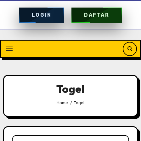
LOGIN
DAFTAR
Skip
to
content
Togel
Home
Togel