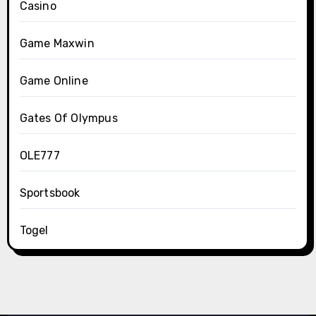
Casino
Game Maxwin
Game Online
Gates Of Olympus
OLE777
Sportsbook
Togel