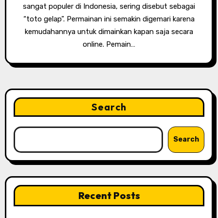
sangat populer di Indonesia, sering disebut sebagai
“toto gelap”. Permainan ini semakin digemari karena
kemudahannya untuk dimainkan kapan saja secara
online. Pemain…
Search
Search
Recent Posts