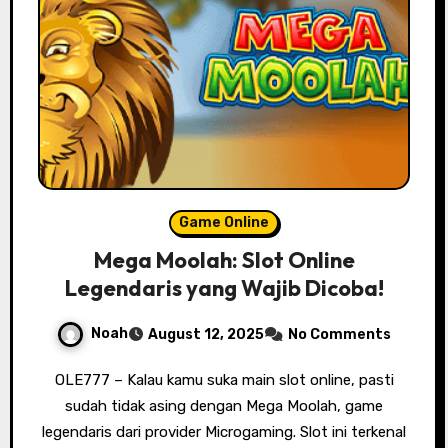
Game Online
Mega Moolah: Slot Online
Legendaris yang Wajib Dicoba!
Noah
August 12, 2025
No Comments
OLE777 – Kalau kamu suka main slot online, pasti
sudah tidak asing dengan Mega Moolah, game
legendaris dari provider Microgaming. Slot ini terkenal