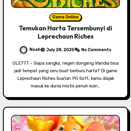
Game Online
Temukan Harta Tersembunyi di
Leprechaun Riches
Noah
July 28, 2025
No Comments
OLE777 – Siapa sangka, negeri dongeng Irlandia bisa
jadi tempat yang seru buat berburu harta? Di game
Leprechaun Riches buatan PG Soft, kamu diajak
masuk ke dunia mistis penuh koin…