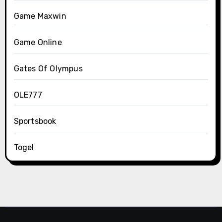
Game Maxwin
Game Online
Gates Of Olympus
OLE777
Sportsbook
Togel