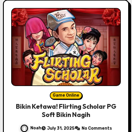
Game Online
Bikin Ketawa! Flirting Scholar PG
Soft Bikin Nagih
Noah
July 31, 2025
No Comments