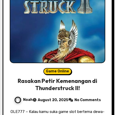
Game Online
Rasakan Petir Kemenangan di
Thunderstruck II!
Noah
August 20, 2025
No Comments
OLE777 – Kalau kamu suka game slot bertema dewa-