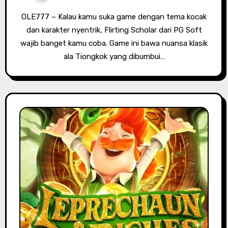
OLE777 – Kalau kamu suka game dengan tema kocak
dan karakter nyentrik, Flirting Scholar dari PG Soft
wajib banget kamu coba. Game ini bawa nuansa klasik
ala Tiongkok yang dibumbui…