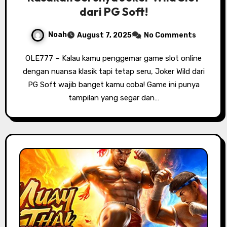
dari PG Soft!
Noah
August 7, 2025
No Comments
OLE777 – Kalau kamu penggemar game slot online
dengan nuansa klasik tapi tetap seru, Joker Wild dari
PG Soft wajib banget kamu coba! Game ini punya
tampilan yang segar dan…