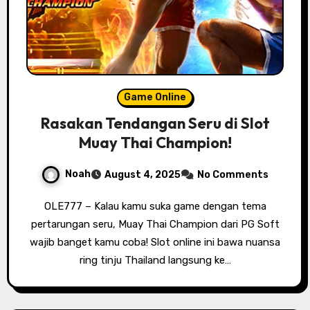
Game Online
Rasakan Tendangan Seru di Slot
Muay Thai Champion!
Noah
August 4, 2025
No Comments
OLE777 – Kalau kamu suka game dengan tema
pertarungan seru, Muay Thai Champion dari PG Soft
wajib banget kamu coba! Slot online ini bawa nuansa
ring tinju Thailand langsung ke…