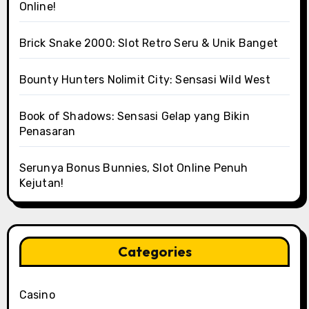
Online!
Brick Snake 2000: Slot Retro Seru & Unik Banget
Bounty Hunters Nolimit City: Sensasi Wild West
Book of Shadows: Sensasi Gelap yang Bikin
Penasaran
Serunya Bonus Bunnies, Slot Online Penuh
Kejutan!
Categories
Casino