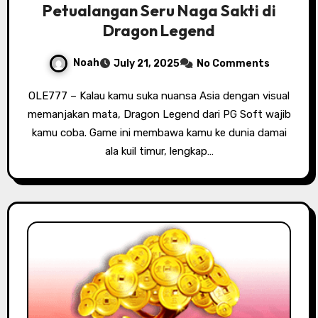
Petualangan Seru Naga Sakti di
Dragon Legend
Noah
July 21, 2025
No Comments
OLE777 – Kalau kamu suka nuansa Asia dengan visual
memanjakan mata, Dragon Legend dari PG Soft wajib
kamu coba. Game ini membawa kamu ke dunia damai
ala kuil timur, lengkap…