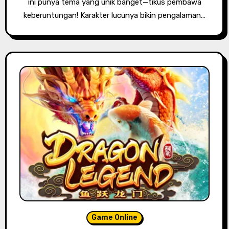
ini punya tema yang unik banget—tikus pembawa
keberuntungan! Karakter lucunya bikin pengalaman…
Game Online